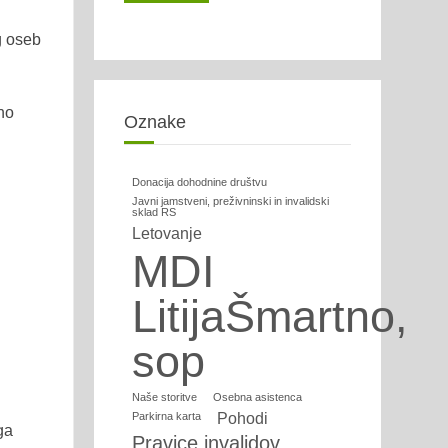
g oseb
no
Oznake
Donacija dohodnine društvu
Javni jamstveni, preživninski in invalidski
sklad RS
Letovanje
MDI
LitijaŠmartno,
sop
Naše storitve
Osebna asistenca
Parkirna karta
Pohodi
ga
Pravice invalidov