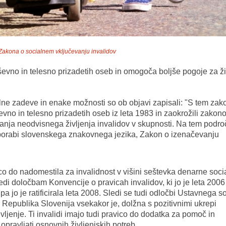
 Zakona o socialnem vključevanju invalidov
o in telesno prizadetih oseb in omogoča boljše pogoje za ži
cialne zadeve in enake možnosti so ob objavi zapisali: "S tem za
o in telesno prizadetih oseb iz leta 1983 in zaokrožili zakon
janja neodvisnega življenja invalidov v skupnosti. Na tem podro
uporabi slovenskega znakovnega jezika, Zakon o izenačevanju
co do nadomestila za invalidnost v višini seštevka denarne soci
di določbam Konvencije o pravicah invalidov, ki jo je leta 2006
a jo je ratificirala leta 2008. Sledi se tudi odločbi Ustavnega s
ar Republika Slovenija vsekakor je, dolžna s pozitivnimi ukrepi
vljenje. Ti invalidi imajo tudi pravico do dodatka za pomoč in
pravljati osnovnih življenjskih potreb.