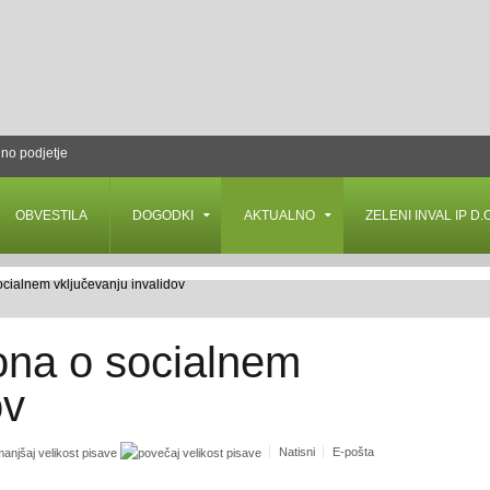
lno podjetje
OBVESTILA
DOGODKI
AKTUALNO
ZELENI INVAL IP D.O
ocialnem vključevanju invalidov
ona o socialnem
ov
Natisni
E-pošta