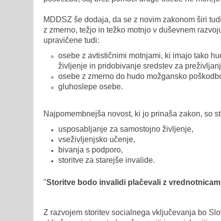
MDDSZ še dodaja, da se z novim zakonom širi tudi 
z zmerno, težjo in težko motnjo v duševnem razvoj
upravičene tudi:
osebe z avtističnimi motnjami, ki imajo tako 
življenje in pridobivanje sredstev za preživljanj
osebe z zmerno do hudo možgansko poškodbo 
gluhoslepe osebe.
Najpomembnejša novost, ki jo prinaša zakon, so stor
usposabljanje za samostojno življenje,
vseživljenjsko učenje,
bivanja s podporo,
storitve za starejše invalide.
"
Storitve bodo invalidi plačevali z vrednotnicam
Z razvojem storitev socialnega vključevanja bo Slov