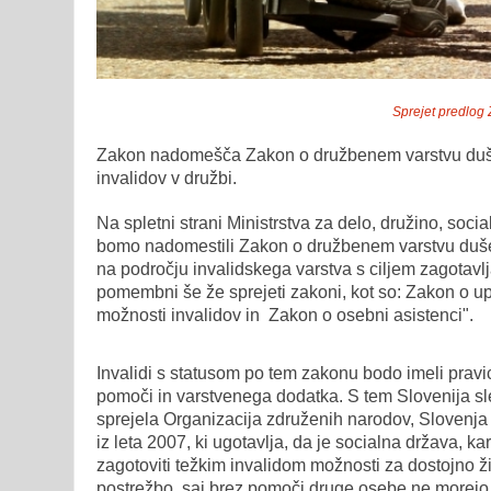
Sprejet predlog
Zakon nadomešča Zakon o družbenem varstvu duševn
invalidov v družbi.
Na spletni strani Ministrstva za delo, družino, so
bomo nadomestili Zakon o družbenem varstvu duševn
na področju invalidskega varstva s ciljem zagotavl
pomembni še že sprejeti zakoni, kot so: Zakon o 
možnosti invalidov in Zakon o osebni asistenci".
Invalidi s statusom po tem zakonu bodo imeli pravi
pomoči in varstvenega dodatka. S tem Slovenija sle
sprejela Organizacija združenih narodov, Slovenja p
iz leta 2007, ki ugotavlja, da je socialna država, k
zagotoviti težkim invalidom možnosti za dostojno ži
postrežbo, saj brez pomoči druge osebe ne morejo o