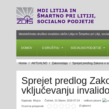
Medobčinsko društvo invalidov občin Litija in Šmartno pri Litiji, socia
DOMOV
O DRUŠTVU
SOCIALNO PODJETJE
Home
AKTUALNO
Zakonodaja
Sprejet predlog Zakona o s
Sprejet predlog Zak
vključevanju invalid
Napisala
Mojca
Četrtek, 01 Marec 2018 07:24
velikost pisave
(0 glasov)
Oceni ta prispevek