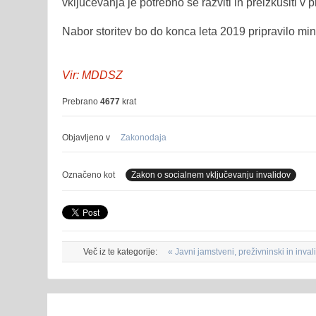
vključevanja je potrebno še razviti in preizkusiti v p
Nabor storitev bo do konca leta 2019 pripravilo min
Vir: MDDSZ
Prebrano
4677
krat
Objavljeno v
Zakonodaja
Označeno kot
Zakon o socialnem vključevanju invalidov
Več iz te kategorije:
« Javni jamstveni, preživninski in inva