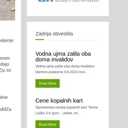
Zadnja obvestila
vljenje
Vodna ujma zalila oba
konom
doma invalidov
odajo
Vodna ujma zalila oba doma invalidov
čju so
Izjemne padavine 4.8.2023 niso
…
Read More
alne
Cene kopalnih kart
Sprememba cenika kopalnih kart: Terme
odišča
Laško 3-h (pon. – petek, ne
…
Read More