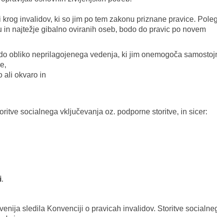
krog invalidov, ki so jim po tem zakonu priznane pravice. Pole
u in najtežje gibalno oviranih oseb, bodo do pravic po novem
hudo obliko neprilagojenega vedenja, ki jim onemogoča samostoj
e,
ali okvaro in
itve socialnega vključevanja oz. podporne storitve, in sicer:
i
.
enija sledila Konvenciji o pravicah invalidov. Storitve socialne