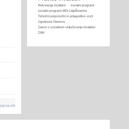
Rekreacija invalidov
socialni programi
socialni programi MDI LitijaŠmartno
Tehnični pripomočki in prilagoditve vozil
Ugodnosti članstva
Zakon o socialnem vključevanju invalidov
ZIMI
zaj na vrh