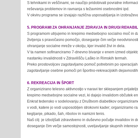
S tehnikami in veščinami, se naučijo pridobivati povratne informacij
reševanja problemov in ravnanja s težavnimi osebnostmi ipd.
V okviru programa se izvajajo različna usposabljanja in izobraževa
5. PROGRAMI ZA OHRANJANJE ZDRAVJA IN DRUGI REHABIL
S programom utrjujemo in krepimo medsebojno socialno moč in daje
življenja s pravočasno pomočjo, doseganje čim večje neodvisnosti 
ohranjanje socialne mreže v okolju, kjer invalid živi in dela.
V ta namen sofinanciramo 7-dnevno bivanje v enem izmed objekto
nastanku invalidnosti v Zdravilišču Laško in Rimskih termah.
Preko prostovoljcev zagotavljamo pomoč potrebnim po operacijah a
zagotavljanje osebne pomoči pri športno-rekreacijskih dejavnostih 
6. REKREACIJA IN ŠPORT
Z organizirano telesno aktivnostjo v naravi ter sklepanjem prijatelj
krepimo medsebojne socialne vezi, ki dajejo invalidom občutek en
Enkrat tedensko v sodelovanju z Društvom diabetikov organiziramo p
v vodi, katere jo vodi usposobljen strokovni kader; organiziramo ra
kegljanje, pikado, šah, ribolov in namizni tenis.
Naš cilj je izboljšati zdravstveno in duševno počutje invalidov in
doseganje čim večje samostojnosti, uveljavljanje skupnih interesov