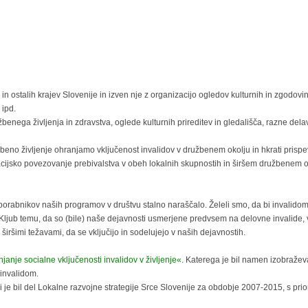
n ostalih krajev Slovenije in izven nje z organizacijo ogledov kulturnih in zgodovi
 ipd.
nega življenja in zdravstva, oglede kulturnih prireditev in gledališča, razne dela
beno življenje ohranjamo vključenost invalidov v družbenem okolju in hkrati prisp
acijsko povezovanje prebivalstva v obeh lokalnih skupnostih in širšem družbenem o
uporabnikov naših programov v društvu stalno naraščalo. Želeli smo, da bi invalidom
 Kljub temu, da so (bile) naše dejavnosti usmerjene predvsem na delovne invalide,
širšimi težavami, da se vključijo in sodelujejo v naših dejavnostih.
janje socialne vključenosti invalidov v življenje«
. Katerega je bil namen izobražev
invalidom.
i je bil del Lokalne razvojne strategije Srce Slovenije za obdobje 2007-2015, s prior