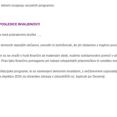
0 letnem izvajanju socialnih programov.
POSLEDICE INVALIDNOSTI
ja med pobratenimi društvi …,
 domovih starejših občanov, zavodih in bolnišnicah, ter jih obdarimo z majhno pozo
ter so se znašli v hudi finančni ali materialni stiski, nudimo solidarnostno pomoč v ob
Prav tako finančno pomagamo pri nabavi ortopedskih pripomočkov in ureditev sre
tacijske programe, ki so namenjeni delovnim invalidom, z večdnevnimi usposablj
objektov ZDIS za ohranitev zdravja v zdraviliščih oz. toplicah po Sloveniji.