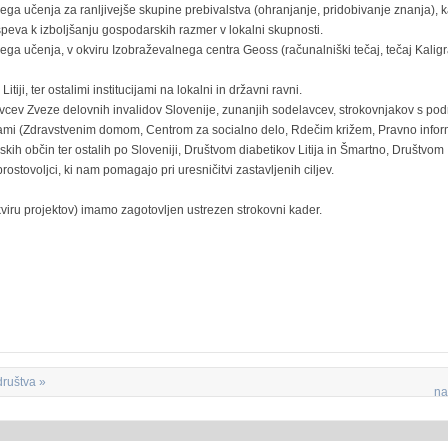
kega učenja za ranljivejše skupine prebivalstva (ohranjanje, pridobivanje znanja), k
peva k izboljšanju gospodarskih razmer v lokalni skupnosti.
ega učenja, v okviru Izobraževalnega centra Geoss (računalniški tečaj, tečaj Kaligraf
tiji, ter ostalimi institucijami na lokalni in državni ravni.
cev Zveze delovnih invalidov Slovenije, zunanjih sodelavcev, strokovnjakov s pod
cijami (Zdravstvenim domom, Centrom za socialno delo, Rdečim križem, Pravno infor
ih občin ter ostalih po Sloveniji, Društvom diabetikov Litija in Šmartno, Društvom
rostovoljci, ki nam pomagajo pri uresničitvi zastavljenih ciljev.
kviru projektov) imamo zagotovljen ustrezen strokovni kader.
društva »
na