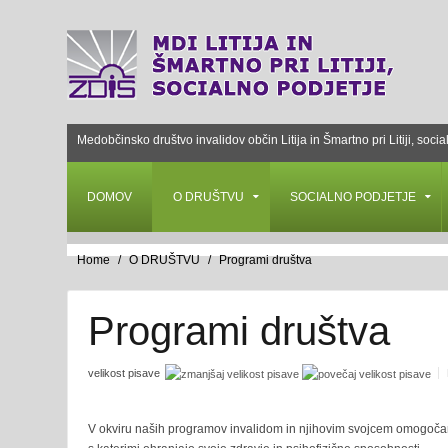
Medobčinsko društvo invalidov občin Litija in Šmartno pri Litiji, socia
DOMOV
O DRUŠTVU
SOCIALNO PODJETJE
Home
O DRUŠTVU
Programi društva
Programi društva
velikost pisave
V okviru naših programov invalidom in njihovim svojcem omogočamo v