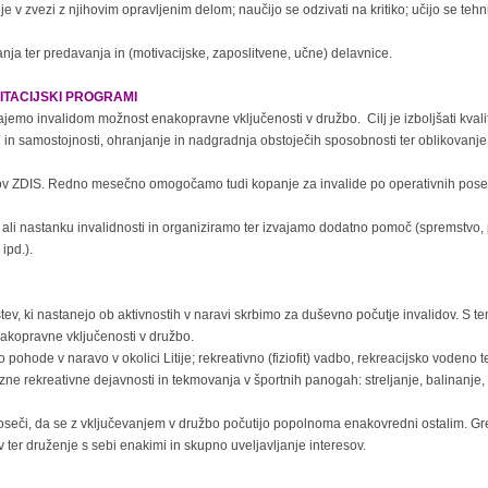
e v zvezi z njihovim opravljenim delom; naučijo se odzivati na kritiko; učijo se tehn
nja ter predavanja in (motivacijske, zaposlitvene, učne) delavnice.
ITACIJSKI PROGRAMI
mo invalidom možnost enakopravne vključenosti v družbo. Cilj je izboljšati kvali
in samostojnosti, ohranjanje in nadgradnja obstoječih sposobnosti ter oblikovanje
v ZDIS. Redno mesečno omogočamo tudi kopanje za invalide po operativnih poseg
li nastanku invalidnosti in organiziramo ter izvajamo dodatno pomoč (spremstvo, 
ipd.).
stev, ki nastanejo ob aktivnostih v naravi skrbimo za duševno počutje invalidov. S t
akopravne vključenosti v družbo.
ohode v naravo v okolici Litije; rekreativno (fiziofit) vadbo, rekreacijsko vodeno 
zne rekreativne dejavnosti in tekmovanja v športnih panogah: streljanje, balinanje,
 doseči, da se z vključevanjem v družbo počutijo popolnoma enakovredni ostalim. Gr
 ter druženje s sebi enakimi in skupno uveljavljanje interesov.