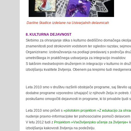
Darilne škatlice izdelane na Ustvarjalnih delavnicah
8. KULTURNA DEJAVNOST
Skrbimo za ohranjanje stika s kulturno dediščino domačega okolja i
znamenitosti pod strokovnim vodstvom ter ogledov razstav, sejmov
Organiziramo: izobraževanja na podlagi predavanj s področja družbe
umetniškega in praktičnega ustvarjanja za integracijo invalidov.
S takšnim medsebojnim druženjem in integracijo v kulturno in druž
izboljšanju kvalitete življenja. Obenem pa krepimo tudi medgener
Leta 2010 smo v društvu razširili obstoječe programe, saj število 
dodatne programe vzporedno izhajajoč iz njihovih želja in potreb.
poskušamo omogočiti dejavnosti in programe, ki bi privabile ljudi s 
Leta 2010 smo pričeli s
»pilotskim projektom »Z edukacijo za ohran
nudenje pravno-informacijske ter psihosocialne pomoči delavcem 
V letu 2012 tudi z
Projektom »Vseživljenjsko učenje za življenje«
k
izboljšanja kakovosti življenja na podeželju.