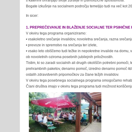
s katerimi ohranjajo svoje zdravje in psihofizične sposobnosti.
Bogate izkušnje na socialnem področju temeljijo tudi na več kot 2
In sicer:
1. PREPREČEVANJE IN BLAŽENJE SOCIALNE TER PSIHIČNE 
V okviru tega programa organiziramo:
• vsakoletno srečanje invalidov, novoletna srečanja, razna srečan
• prevoze in spremstvo na srečanja ter izlete,
• vsako leto obiščemo tudi težke in nepokretne invalide na domu, v
ob novoletnih oziroma posebnih jubilejnih priložnostih.
Tistim, ki so zaradi socialnih ali drugih okoliščin potrebni pomoči, 
prehrambnih paketov, denarno pomoč, izredno denarno pomoč itd. 
ostalih zdravstvenih pripomočkov za člane težjih invalidov.
V okviru tega posebnega socialnega programa omogočamo rehabili
Člani društva imajo v okviru tega programa tudi možnost koriščenja 