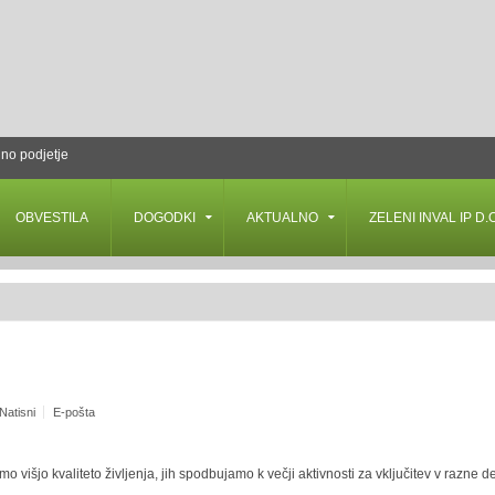
lno podjetje
OBVESTILA
DOGODKI
AKTUALNO
ZELENI INVAL IP D.O
Natisni
E-pošta
išjo kvaliteto življenja, jih spodbujamo k večji aktivnosti za vključitev v razne d