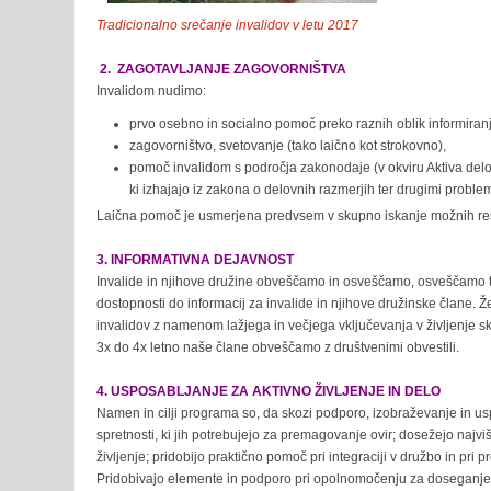
Tradicionalno srečanje invalidov v letu 2017
2. ZAGOTAVLJANJE ZAGOVORNIŠTVA
Invalidom nudimo:
prvo osebno in socialno pomoč preko raznih oblik informiranj
zagovorništvo, svetovanje (tako laično kot strokovno),
pomoč invalidom s področja zakonodaje (v okviru Aktiva delovn
ki izhajajo iz zakona o delovnih razmerjih ter drugimi proble
Laična pomoč je usmerjena predvsem v skupno iskanje možnih reš
3. INFORMATIVNA DEJAVNOST
Invalide in njihove družine obveščamo in osveščamo, osveščamo tud
dostopnosti do informacij za invalide in njihove družinske člane. Ž
invalidov z namenom lažjega in večjega vključevanja v življenje s
3x do 4x letno naše člane obveščamo z društvenimi obvestili.
4. USPOSABLJANJE ZA AKTIVNO ŽIVLJENJE IN DELO
Namen in cilji programa so, da skozi podporo, izobraževanje in uspo
spretnosti, ki jih potrebujejo za premagovanje ovir; dosežejo najv
življenje; pridobijo praktično pomoč pri integraciji v družbo in pri
Pridobivajo elemente in podporo pri opolnomočenju za doseganje ci