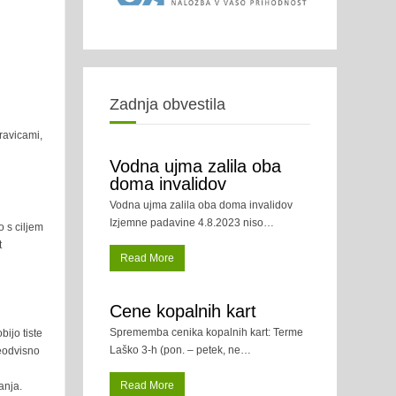
Zadnja obvestila
ravicami,
Vodna ujma zalila oba
doma invalidov
Vodna ujma zalila oba doma invalidov
Izjemne padavine 4.8.2023 niso
…
 s ciljem
t
Read More
Cene kopalnih kart
Sprememba cenika kopalnih kart: Terme
bijo tiste
Laško 3-h (pon. – petek, ne
…
neodvisno
Read More
vanja.