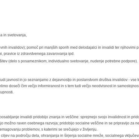
a in svetovanja,
ih invalidov); pomoč pri manjših sporih med delodajalci in invalidi ter njihovimi p
mi, pravice iz zdravstvenega zavarovanja ipd.
itev (delo s posameznikom, individualno svetovanje, nudenje potrebne podpore).
i javnost in jo seznanjamo z dejavnostjo in poslanstvom društva invalidov - vse to
elimo doseči čim večjo informiranost in s tem tudi večjo neodvisnost in samostojnos
kupnosti.
sabljanje invalidi pridobijo znanja in veščine: sprejmejo svojo invalidnost in prido
išjo možno raven osebnega razvoja; pridobijo socialne veščine in se pripravijo za 
 premagovanju problemov, s katerimi se srečujejo v življenju.
ljev na področju dela, ohranjanja in širjenja socialne mreže, socialnega vključe