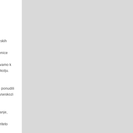
nskih
vnice
evamo k
kolju.
 ponudili
 vseskozi
anje,
iteto