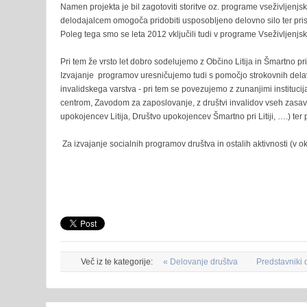
Namen projekta je bil zagotoviti storitve oz. programe vseživljenjs
delodajalcem omogoča pridobiti usposobljeno delovno silo ter pris
Poleg tega smo se leta 2012 vključili tudi v programe Vseživljenjsk
Pri tem že vrsto let dobro sodelujemo z Občino Litija in Šmartno pri Li
Izvajanje programov uresničujemo tudi s pomočjo strokovnih delav
invalidskega varstva - pri tem se povezujemo z zunanjimi institu
centrom, Zavodom za zaposlovanje, z društvi invalidov vseh zasavsk
upokojencev Litija, Društvo upokojencev Šmartno pri Litiji, ….) ter p
Za izvajanje socialnih programov društva in ostalih aktivnosti (v o
Več iz te kategorije:
« Delovanje društva
Predstavniki 