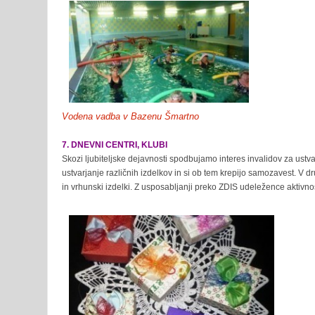
Vodena vadba v Bazenu Šmartno
7. DNEVNI CENTRI, KLUBI
Skozi ljubiteljske dejavnosti spodbujamo interes invalidov za ustvar
ustvarjanje različnih izdelkov in si ob tem krepijo samozavest. V d
in vrhunski izdelki. Z usposabljanji preko ZDIS udeležence aktivn