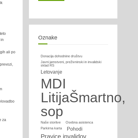
ik
teto
Oznake
 in
ih ali po
Donacija dohodnine društvu
Javni jamstveni, preživninski in invalidski
prevozi,
sklad RS
Letovanje
MDI
em
LitijaŠmartno,
telovadbo
sop
e za
Naše storitve
Osebna asistenca
Parkirna karta
Pohodi
Pravice invalidov