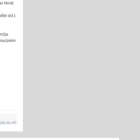
ar hkrati
ije ipd.).
ročja
macijskim
zaj na vrh