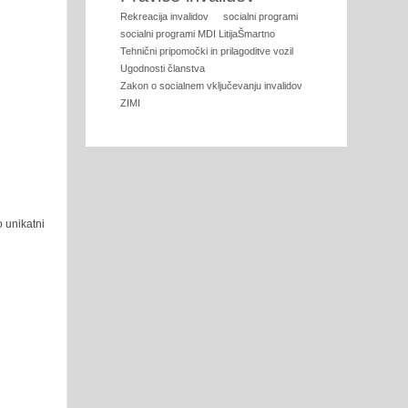
Rekreacija invalidov
socialni programi
socialni programi MDI LitijaŠmartno
Tehnični pripomočki in prilagoditve vozil
Ugodnosti članstva
Zakon o socialnem vključevanju invalidov
ZIMI
o unikatni