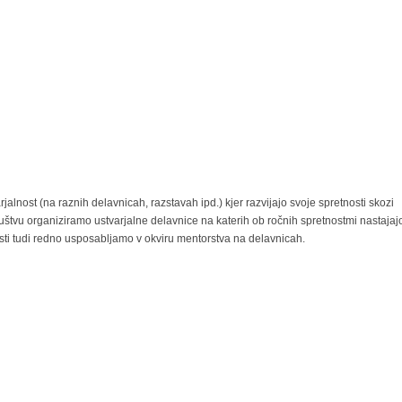
jalnost (na raznih delavnicah, razstavah ipd.) kjer razvijajo svoje spretnosti skozi
ruštvu organiziramo ustvarjalne delavnice na katerih ob ročnih spretnostmi nastajaj
osti tudi redno usposabljamo v okviru mentorstva na delavnicah.