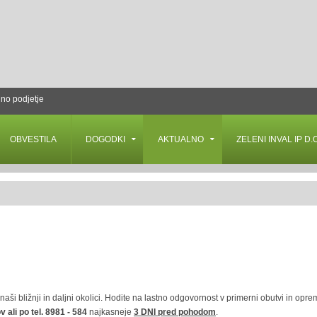
lno podjetje
OBVESTILA
DOGODKI
AKTUALNO
ZELENI INVAL IP D.O
i bližnji in daljni okolici. Hodite na lastno odgovornost v primerni obutvi in opre
 ali po tel. 8981 - 584
najkasneje
3 DNI pred pohodom
.