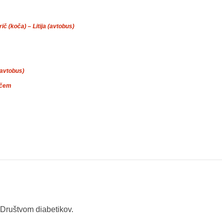
ič (koča) – Litija (avtobus)
(avtobus)
ičem
 Društvom diabetikov.