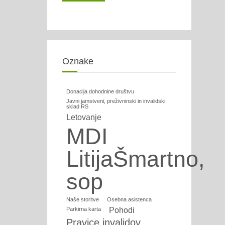
Oznake
Donacija dohodnine društvu
Javni jamstveni, preživninski in invalidski
sklad RS
Letovanje
MDI
LitijaŠmartno,
sop
Naše storitve
Osebna asistenca
Parkirna karta
Pohodi
Pravice invalidov