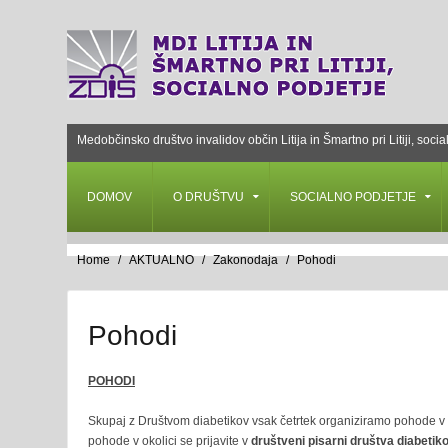
Medobčinsko društvo invalidov občin Litija in Šmartno pri Litiji, socia
DOMOV
O DRUŠTVU
SOCIALNO PODJETJE
Home
AKTUALNO
Zakonodaja
Pohodi
Pohodi
POHODI
Skupaj z Društvom diabetikov vsak četrtek organiziramo pohode v naš
pohode v okolici se prijavite v
društveni pisarni društva diabetikov