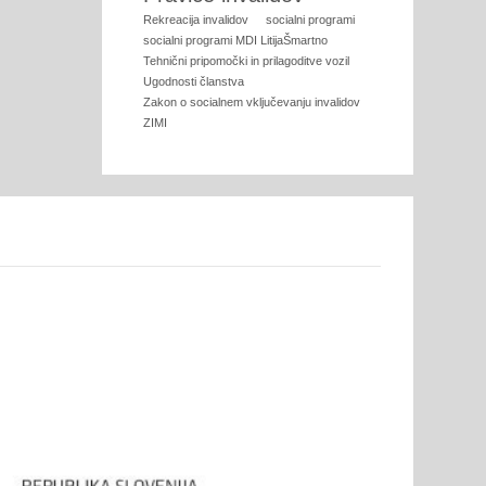
Rekreacija invalidov
socialni programi
socialni programi MDI LitijaŠmartno
Tehnični pripomočki in prilagoditve vozil
Ugodnosti članstva
Zakon o socialnem vključevanju invalidov
ZIMI