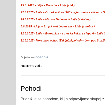
15.5. 2025 -
Litija – Rovišče – Litija (vlak)
22.5.2025 -
Litija – Ortnek – Nova Štifta ogled cerkve – Kamni Gr
29.5.2025 -
Litija – Mirna – Debenec – Litija (avtobus)
5.6.2025 -
Litija – Srnjak nad Logatcem – Litija (avtobus)
12.6.2025 -
Litija – Borovnica – soteska Pekel s slapovi – Litija 
21.6.2025 -
Merčunov pohod (
Zaključni pohod
) – Lom pod Storž
Objavljeno v
DOGODKI
PREBERITE VEČ...
Pohodi
Pridružite se pohodom, ki jih pripravljamo skupaj z