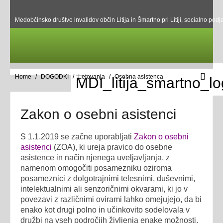
Medobčinsko društvo invalidov občin Litija in Šmartno pri Litiji, socialno podje
Home
DOGODKI
Letovanja
Osebna asistenca
Zakon o osebni asistenci
S 1.1.2019 se začne uporabljati
Zakon o osebni
asistenci
(ZOA), ki ureja pravico do osebne
asistence in način njenega uveljavljanja, z
namenom omogočiti posamezniku oziroma
posameznici z dolgotrajnimi telesnimi, duševnimi,
intelektualnimi ali senzoričnimi okvarami, ki jo v
povezavi z različnimi ovirami lahko omejujejo, da bi
enako kot drugi polno in učinkovito sodelovala v
družbi na vseh področjih življenja enake možnosti,