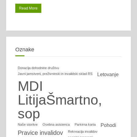
Read More
Oznake
Donacija dohodnine društvu
Javni jamstveni, preživninski in invalidski sklad RS
Letovanje
MDI
LitijaŠmartno,
sop
Naše storitve
Osebna asistenca
Parkirna karta
Pohodi
Pravice invalidov
Rekreacija invalidov