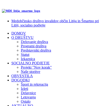
Medobčinsko društvo invalidov občin Litija in Šmartno pri
Litiji, socialno podjetje
DOMOV
O DRUŠTVU
Delovanje društva
Programi društva
Predstavniki društva
Statut
Izkaznica
SOCIALNO PODJETJE
Projekt "Nov korak"
Naše storitve
OBVESTILA
DOGODKI
Šport in rekreacija
Izleti
Delavnice
Letovanja
Ostalo
AKTUALNO