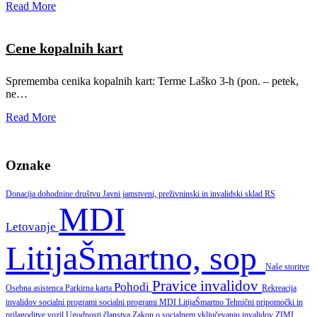
Read More
Cene kopalnih kart
Sprememba cenika kopalnih kart: Terme Laško 3-h (pon. – petek,
ne
…
Read More
Oznake
Donacija dohodnine društvu
Javni jamstveni, preživninski in invalidski sklad RS
MDI
Letovanje
LitijaŠmartno, sop
Naše storitve
Pravice invalidov
Pohodi
Osebna asistenca
Parkirna karta
Rekreacija
invalidov
socialni programi
socialni programi MDI LitijaŠmartno
Tehnični pripomočki in
prilagoditve vozil
Ugodnosti članstva
Zakon o socialnem vključevanju invalidov
ZIMI