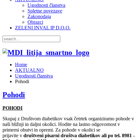
Ugodnosti članstva
Spletne povezave
Zakonodaja
Obrazci
ZELENI INVAL IP D.O.O.
Home
AKTUALNO
Ugodnosti članstva
Pohodi
Pohodi
POHODI
Skupaj z Društvom diabetikov vsak četrtek organiziramo pohode v
naši bližnji in daljni okolici. Hodite na lastno odgovornost v
primerni obutvi in opremi. Za pohode v okolici se
prijavite v
društveni pisarni društva diabetikov ali po tel. 8981 -