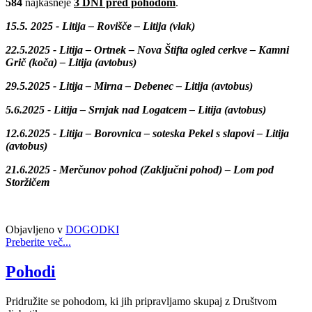
584
najkasneje
3 DNI pred pohodom
.
15.5. 2025 -
Litija – Rovišče – Litija (vlak)
22.5.2025 -
Litija – Ortnek – Nova Štifta ogled cerkve – Kamni
Grič (koča) – Litija (avtobus)
29.5.2025 -
Litija – Mirna – Debenec – Litija (avtobus)
5.6.2025 -
Litija – Srnjak nad Logatcem – Litija (avtobus)
12.6.2025 -
Litija – Borovnica – soteska Pekel s slapovi – Litija
(avtobus)
21.6.2025 -
Merčunov pohod (
Zaključni pohod
) – Lom pod
Storžičem
Objavljeno v
DOGODKI
Preberite več...
Pohodi
Pridružite se pohodom, ki jih pripravljamo skupaj z Društvom