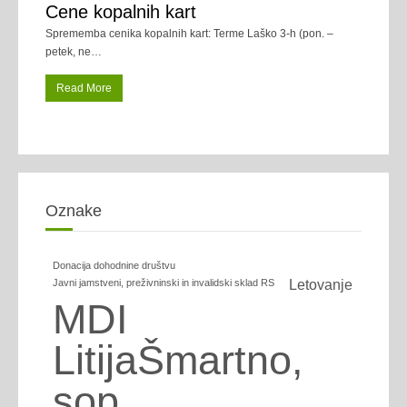
Cene kopalnih kart
Sprememba cenika kopalnih kart: Terme Laško 3-h (pon. –
petek, ne
…
Read More
Oznake
Donacija dohodnine društvu
Javni jamstveni, preživninski in invalidski sklad RS
Letovanje
MDI
LitijaŠmartno,
sop