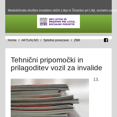
Medobčinsko društvo invalidov občin Litija in Šmartno pri Litiji, socialno podje
Home
AKTUALNO
Spletne povezave
ZIMI
Tehnični pripomočki in
prilagoditev vozil za invalide
13.