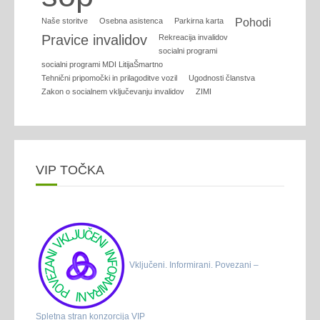
Naše storitve
Osebna asistenca
Parkirna karta
Pohodi
Pravice invalidov
Rekreacija invalidov
socialni programi
socialni programi MDI LitijaŠmartno
Tehnični pripomočki in prilagoditve vozil
Ugodnosti članstva
Zakon o socialnem vključevanju invalidov
ZIMI
VIP TOČKA
Vključeni. Informirani. Povezani –
Spletna stran konzorcija VIP