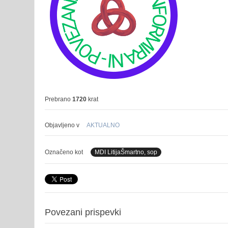
Prebrano
1720
krat
Objavljeno v
AKTUALNO
Označeno kot
MDI LitijaŠmartno, sop
Povezani prispevki