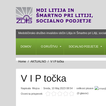
Medobčinsko društvo invalidov občin Litija in Šmartno pri Litiji, socia
DOMOV
O DRUŠTVU
SOCIALNO PODJETJE
Home
AKTUALNO
V I P točka
V I P točka
Napisala
Mojca
Sreda, 10 Maj 2023 08:54
velikost pisave
(0 glasov)
Oceni ta prispevek