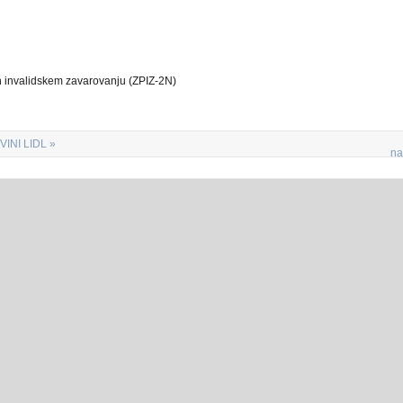
 invalidskem zavarovanju (ZPIZ-2N)
INI LIDL »
na