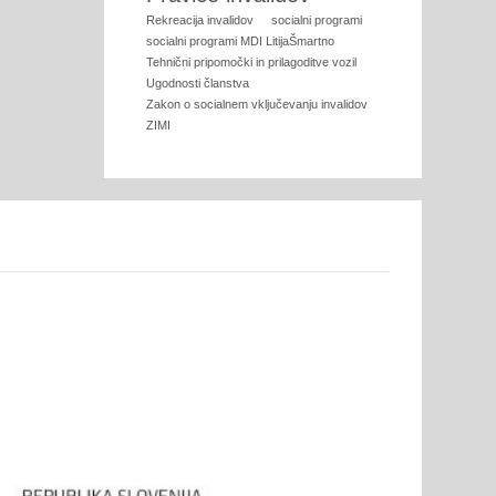
Rekreacija invalidov
socialni programi
socialni programi MDI LitijaŠmartno
Tehnični pripomočki in prilagoditve vozil
Ugodnosti članstva
Zakon o socialnem vključevanju invalidov
ZIMI