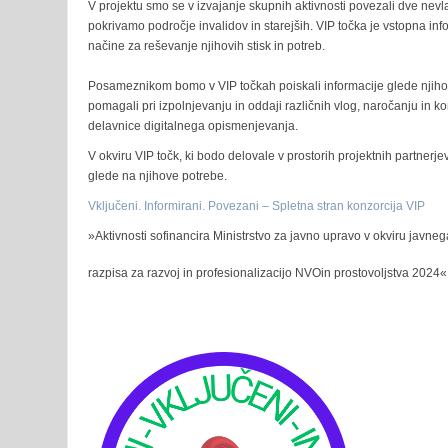
V projektu smo se v izvajanje skupnih aktivnosti povezali dve nevla
pokrivamo področje invalidov in starejših. VIP točka je vstopna inf
načine za reševanje njihovih stisk in potreb.
Posameznikom bomo v VIP točkah poiskali informacije glede njihovih p
pomagali pri izpolnjevanju in oddaji različnih vlog, naročanju in kom
delavnice digitalnega opismenjevanja.
V okviru VIP točk, ki bodo delovale v prostorih projektnih partner
glede na njihove potrebe.
Vključeni. Informirani. Povezani – Spletna stran konzorcija VIP
»Aktivnosti sofinancira Ministrstvo za javno upravo v okviru javne
razpisa za razvoj in profesionalizacijo NVOin prostovoljstva 20