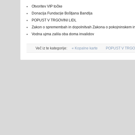
Otvoritev VIP točke
Donacija Fundacije Boštjana Bandlja
POPUST V TRGOVINI LIDL
Zakon o spremembah in dopolnitvah Zakona o pokojninskem in
Vodna ujma zalila oba doma invalidov
Več iz te kategorije:
« Kopalne karte
POPUST V TRGOV