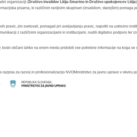
dni organizaciji (
Društvo invalidov Litija-Šmartno in Društvo upokojencev Litija
)
ormacijska pisarna, ki različnim ranljivim skupinam (invalidom, starejšim) pomaga p
ravic, jim svetovali, pomagali pri uveljavljanju pravic, napotili na ustrezno instit
unikaciji z različnimi organizacijami in institucijami, nudili digitalno podporo ter iz
jev, bodo občani lahko na enem mestu pridobili vse potrebne informacije na koga se o
ga razpisa za razvoj in profesionalizacijo NVOMinistrstvo za javno upravo v okviru 
24«.