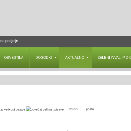
lno podjetje
OBVESTILA
DOGODKI
AKTUALNO
ZELENI INVAL IP D.O
Natisni
E-pošta