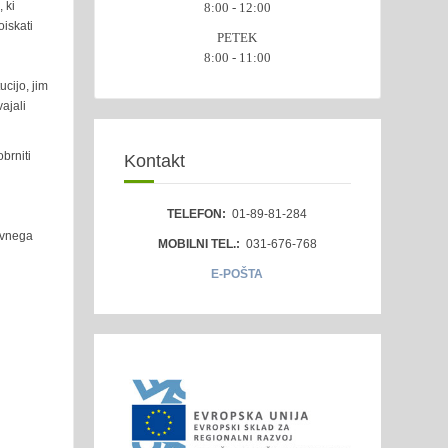
, ki
8:00 - 12:00
oiskati
PETEK
8:00 - 11:00
ucijo, jim
vajali
brniti
Kontakt
TELEFON:
01-89-81-284
javnega
MOBILNI TEL.:
031-676-768
E-POŠTA