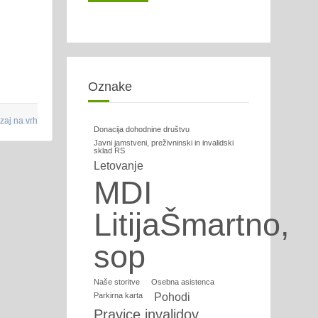
Oznake
zaj na vrh
Donacija dohodnine društvu
Javni jamstveni, preživninski in invalidski
sklad RS
Letovanje
MDI
LitijaŠmartno,
sop
Naše storitve
Osebna asistenca
Parkirna karta
Pohodi
Pravice invalidov