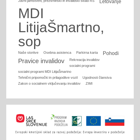
Javni jamstveni, preživninski in invalidski sklad RS
Letovanje
MDI
LitijaŠmartno,
sop
Naše storitve
Osebna asistenca
Parkirna karta
Pohodi
Pravice invalidov
Rekreacija invalidov
socialni programi
socialni programi MDI LitijaŠmartno
Tehnični pripomočki in prilagoditve vozil
Ugodnosti članstva
Zakon o socialnem vključevanju invalidov
ZIMI