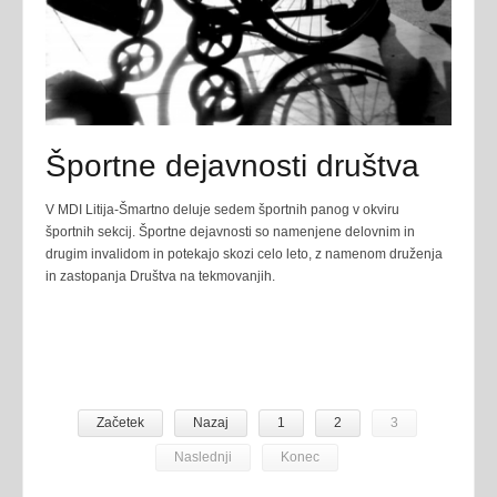
Športne dejavnosti društva
V MDI Litija-Šmartno deluje sedem športnih panog v okviru
športnih sekcij. Športne dejavnosti so namenjene delovnim in
drugim invalidom in potekajo skozi celo leto, z namenom druženja
in zastopanja Društva na tekmovanjih.
Začetek
Nazaj
1
2
3
Naslednji
Konec