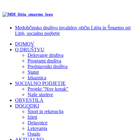
Medobčinsko društvo invalidov občin Litija in Šmartno pri
Litiji, socialno podjetje
DOMOV
O DRUŠTVU
Delovanje društva
Programi društva
Predstavniki društva
Statut
Izkaznica
SOCIALNO PODJETJE
Projekt "Nov korak"
Naše storitve
OBVESTILA
DOGODKI
Šport in rekreacija
Izleti
Delavnice
Letovanja
Ostalo
AKTUALNO