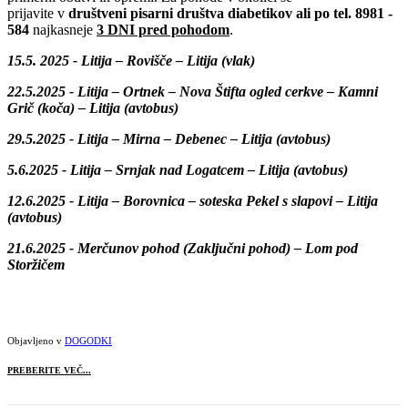
prijavite v
društveni pisarni društva diabetikov ali po tel. 8981 -
584
najkasneje
3 DNI pred pohodom
.
15.5. 2025 -
Litija – Rovišče – Litija (vlak)
22.5.2025 -
Litija – Ortnek – Nova Štifta ogled cerkve – Kamni
Grič (koča) – Litija (avtobus)
29.5.2025 -
Litija – Mirna – Debenec – Litija (avtobus)
5.6.2025 -
Litija – Srnjak nad Logatcem – Litija (avtobus)
12.6.2025 -
Litija – Borovnica – soteska Pekel s slapovi – Litija
(avtobus)
21.6.2025 -
Merčunov pohod (
Zaključni pohod
) – Lom pod
Storžičem
Objavljeno v
DOGODKI
PREBERITE VEČ...