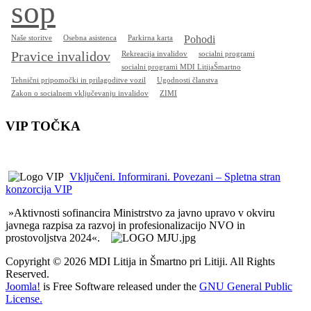
sop
Naše storitve
Osebna asistenca
Parkirna karta
Pohodi
Pravice invalidov
Rekreacija invalidov
socialni programi
socialni programi MDI LitijaŠmartno
Tehnični pripomočki in prilagoditve vozil
Ugodnosti članstva
Zakon o socialnem vključevanju invalidov
ZIMI
VIP TOČKA
Vključeni. Informirani. Povezani – Spletna stran
konzorcija VIP
»Aktivnosti sofinancira Ministrstvo za javno upravo v okviru
javnega razpisa za razvoj in profesionalizacijo NVO in
prostovoljstva 2024«.
Copyright © 2026 MDI Litija in Šmartno pri Litiji. All Rights
Reserved.
Joomla!
is Free Software released under the
GNU General Public
License.