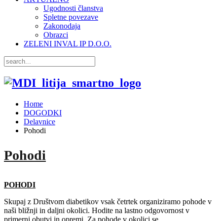
Ugodnosti članstva
Spletne povezave
Zakonodaja
Obrazci
ZELENI INVAL IP D.O.O.
Home
DOGODKI
Delavnice
Pohodi
Pohodi
POHODI
Skupaj z Društvom diabetikov vsak četrtek organiziramo pohode v
naši bližnji in daljni okolici. Hodite na lastno odgovornost v
primerni obutvi in opremi. Za pohode v okolici se