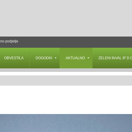
lno podjetje
OBVESTILA
DOGODKI
AKTUALNO
ZELENI INVAL IP D.O