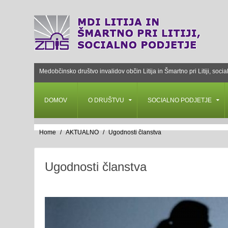
Medobčinsko društvo invalidov občin Litija in Šmartno pri Litiji, socia
DOMOV
O DRUŠTVU
SOCIALNO PODJETJE
Home
AKTUALNO
Ugodnosti članstva
Ugodnosti članstva