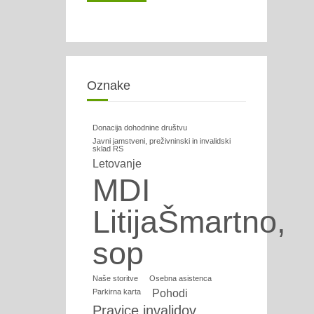
Oznake
Donacija dohodnine društvu
Javni jamstveni, preživninski in invalidski
sklad RS
Letovanje
MDI
LitijaŠmartno,
sop
Naše storitve
Osebna asistenca
Parkirna karta
Pohodi
Pravice invalidov