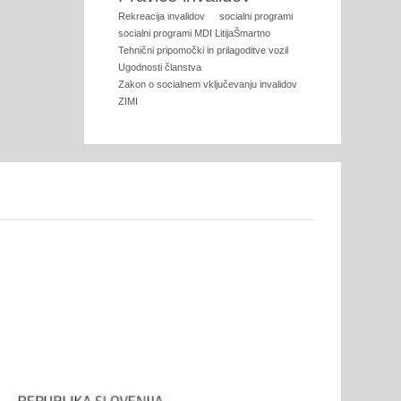
Rekreacija invalidov
socialni programi
socialni programi MDI LitijaŠmartno
Tehnični pripomočki in prilagoditve vozil
Ugodnosti članstva
Zakon o socialnem vključevanju invalidov
ZIMI