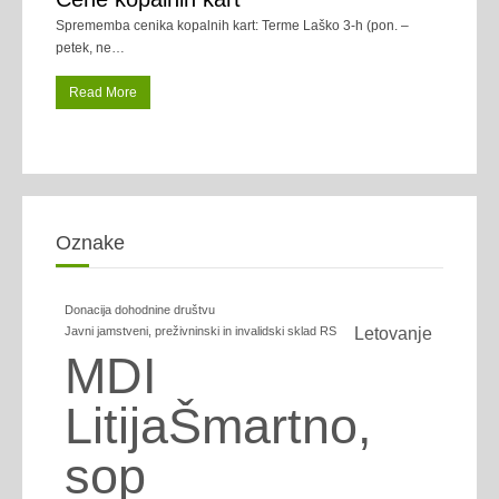
Sprememba cenika kopalnih kart: Terme Laško 3-h (pon. –
petek, ne
…
Read More
Oznake
Donacija dohodnine društvu
Javni jamstveni, preživninski in invalidski sklad RS
Letovanje
MDI
LitijaŠmartno,
sop