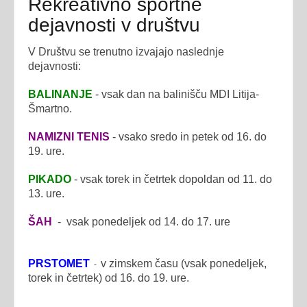
Rekreativno športne
dejavnosti v društvu
V Društvu se trenutno izvajajo naslednje
dejavnosti:
BALINANJE
- vsak dan na balinišču MDI Litija-
Šmartno.
NAMIZNI TENIS
- vsako sredo in petek od 16. do
19. ure.
PIKADO
- vsak torek in četrtek dopoldan od 11. do
13. ure.
ŠAH
- vsak ponedeljek od 14. do 17. ure
PRSTOMET
v zimskem času (
vsak ponedeljek,
-
torek in četrtek) od 16. do 19. ure.