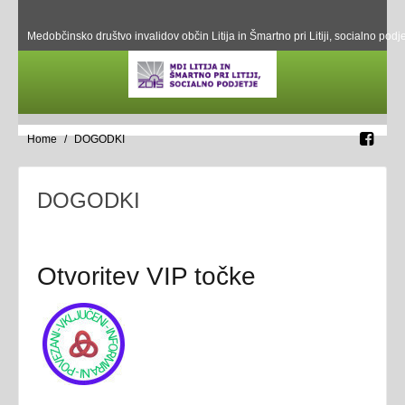
Medobčinsko društvo invalidov občin Litija in Šmartno pri Litiji, socialno podje
Home
DOGODKI
DOGODKI
Otvoritev VIP točke