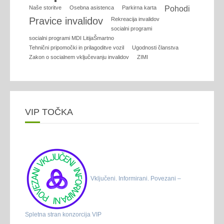
Naše storitve
Osebna asistenca
Parkirna karta
Pohodi
Pravice invalidov
Rekreacija invalidov
socialni programi
socialni programi MDI LitijaŠmartno
Tehnični pripomočki in prilagoditve vozil
Ugodnosti članstva
Zakon o socialnem vključevanju invalidov
ZIMI
VIP TOČKA
Vključeni. Informirani. Povezani –
Spletna stran konzorcija VIP