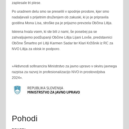
zaplesale tri plese.
Po uradnem delu smo se preselili v spodnje prostore, kjer smo
nadaljevali s prijetnim druženjem ob zakuski, ki jo je pripravila
gostilna Mona Lisa, stroške pa je prijazno prevzela Občina Litija.
Iskrena hvala vsem, ki ste bili z nami, še posebej pa se
zahvaljujemo podžupanji Občine Litija Lijani Lovše, predstavnici
Občine Šmartno pri Litiji Karmen Sadar ter Klari Kržišnik iz RC za
NVO Litija za obisk in podporo.
»Aktivnosti sofinancira Ministrstvo za javno upravo v okviru javnega
razpisa za razvoj in profesionalizacijo NVO in prostovoljstva
2024«.
Pohodi