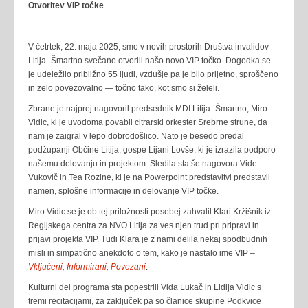
Otvoritev VIP točke
V četrtek, 22. maja 2025, smo v novih prostorih Društva invalidov
Litija–Šmartno svečano otvorili našo novo VIP točko. Dogodka se
je udeležilo približno 55 ljudi, vzdušje pa je bilo prijetno, sproščeno
in zelo povezovalno — točno tako, kot smo si želeli.
Zbrane je najprej nagovoril predsednik MDI Litija–Šmartno, Miro
Vidic, ki je uvodoma povabil citrarski orkester Srebrne strune, da
nam je zaigral v lepo dobrodošlico. Nato je besedo predal
podžupanji Občine Litija, gospe Lijani Lovše, ki je izrazila podporo
našemu delovanju in projektom. Sledila sta še nagovora Vide
Vukovič in Tea Rozine, ki je na Powerpoint predstavitvi predstavil
namen, splošne informacije in delovanje VIP točke.
Miro Vidic se je ob tej priložnosti posebej zahvalil Klari Kržišnik iz
Regijskega centra za NVO Litija za ves njen trud pri pripravi in
prijavi projekta VIP. Tudi Klara je z nami delila nekaj spodbudnih
misli in simpatično anekdoto o tem, kako je nastalo ime VIP –
Vključeni, Informirani, Povezani
.
Kulturni del programa sta popestrili Vida Lukač in Lidija Vidic s
tremi recitacijami, za zaključek pa so članice skupine Podkvice