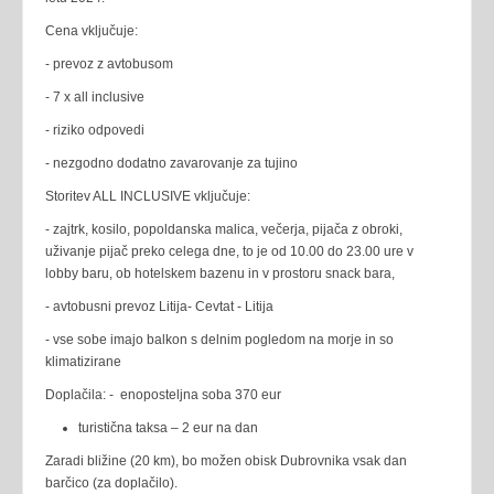
Cena vključuje:
- prevoz z avtobusom
- 7 x all inclusive
- riziko odpovedi
- nezgodno dodatno zavarovanje za tujino
Storitev ALL INCLUSIVE vključuje:
- zajtrk, kosilo, popoldanska malica, večerja, pijača z obroki,
uživanje pijač preko celega dne, to je od 10.00 do 23.00 ure v
lobby baru, ob hotelskem bazenu in v prostoru snack bara,
- avtobusni prevoz Litija- Cevtat - Litija
- vse sobe imajo balkon s delnim pogledom na morje in so
klimatizirane
Doplačila: - enoposteljna soba 370 eur
turistična taksa – 2 eur na dan
Zaradi bližine (20 km), bo možen obisk Dubrovnika vsak dan
barčico (za doplačilo).