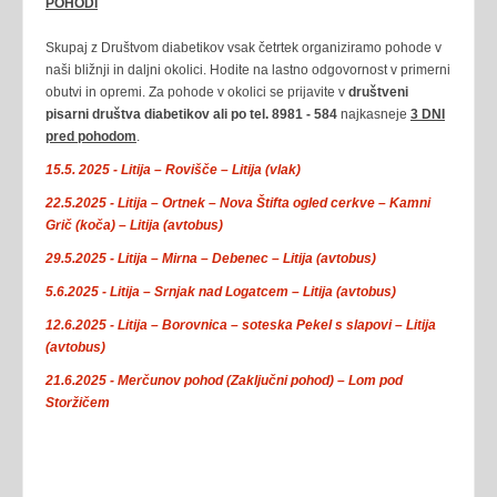
POHODI
Skupaj z Društvom diabetikov vsak četrtek organiziramo pohode v
naši bližnji in daljni okolici. Hodite na lastno odgovornost v primerni
obutvi in opremi. Za pohode v okolici se prijavite v
društveni
pisarni društva diabetikov ali po tel. 8981 - 584
najkasneje
3 DNI
pred pohodom
.
15.5. 2025 -
Litija – Rovišče – Litija (vlak)
22.5.2025 -
Litija – Ortnek – Nova Štifta ogled cerkve – Kamni
Grič (koča) – Litija (avtobus)
29.5.2025 -
Litija – Mirna – Debenec – Litija (avtobus)
5.6.2025 -
Litija – Srnjak nad Logatcem – Litija (avtobus)
12.6.2025 -
Litija – Borovnica – soteska Pekel s slapovi – Litija
(avtobus)
21.6.2025 -
Merčunov pohod (
Zaključni pohod
) – Lom pod
Storžičem