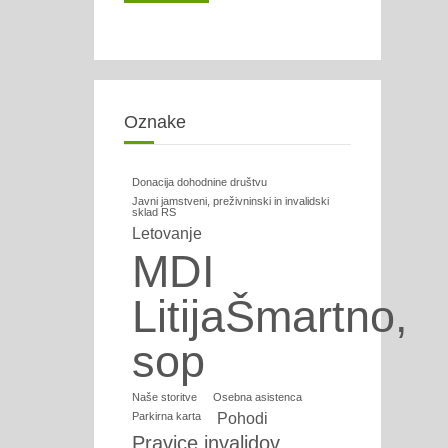
Oznake
Donacija dohodnine društvu
Javni jamstveni, preživninski in invalidski
sklad RS
Letovanje
MDI
LitijaŠmartno,
sop
Naše storitve
Osebna asistenca
Parkirna karta
Pohodi
Pravice invalidov