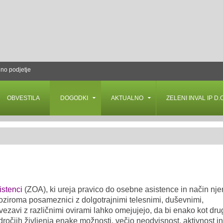
lno podjetje
OBVESTILA
DOGODKI
AKTUALNO
ZELENI INVAL IP D.O
istenci
(ZOA), ki ureja pravico do osebne asistence in način nj
ziroma posameznici z dolgotrajnimi telesnimi, duševnimi,
ovezavi z različnimi ovirami lahko omejujejo, da bi enako kot dru
ročjih življenja enake možnosti, večjo neodvisnost, aktivnost in