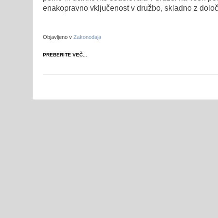
enakopravno vključenost v družbo, skladno z določb
Objavljeno v
Zakonodaja
PREBERITE VEČ...