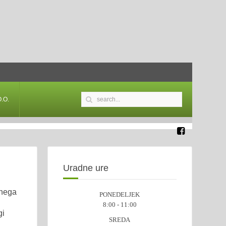
.O.
Uradne ure
enega
PONEDELJEK
8:00 - 11:00
gi
SREDA