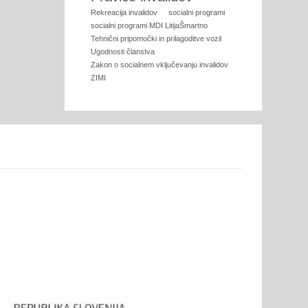
Rekreacija invalidov
socialni programi
socialni programi MDI LitijaŠmartno
Tehnični pripomočki in prilagoditve vozil
Ugodnosti članstva
Zakon o socialnem vključevanju invalidov
ZIMI