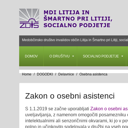
Medobčinsko društvo invalidov občin Litija in Šmartno pri Litiji, socia
DOMOV
O DRUŠTVU
SOCIALNO PODJETJE
Home
DOGODKI
Delavnice
Osebna asistenca
Zakon o osebni asistenci
S 1.1.2019 se začne uporabljati
Zakon o osebni as
uveljavljanja, z namenom omogočiti posamezniku o
intelektualnimi ali senzoričnimi okvarami, ki jo v p
polno in učinkovito sodelovala v družbi na vseh pod